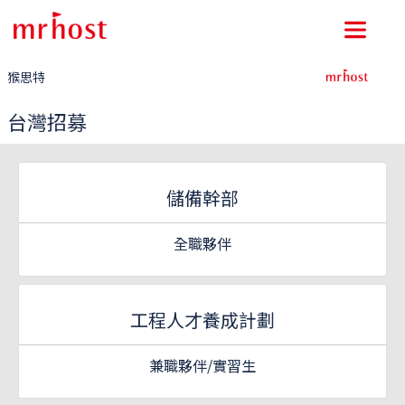
猴思特
台灣招募
儲備幹部
全職夥伴
工程人才養成計劃
兼職夥伴/實習生